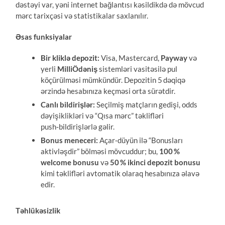
dəstəyi var, yəni internet bağlantısı kəsildikdə də mövcud
mərc tarixçəsi və statistikalar saxlanılır.
Əsas funksiyalar
Bir kliklə depozit:
Visa, Mastercard,
Payway
və
yerli
MilliÖdəniş
sistemləri vasitəsilə pul
köçürülməsi mümkündür. Depozitin 5 dəqiqə
ərzində hesabınıza keçməsi orta sürətdir.
Canlı bildirişlər:
Seçilmiş matçların gedişi, odds
dəyişiklikləri və “Qısa mərc” təklifləri
push‑bildirişlərlə gəlir.
Bonus meneceri:
Açar‑düyün ilə “Bonusları
aktivləşdir” bölməsi mövcuddur; bu,
100 %
welcome bonusu
və
50 % ikinci depozit bonusu
kimi təklifləri avtomatik olaraq hesabınıza əlavə
edir.
Təhlükəsizlik