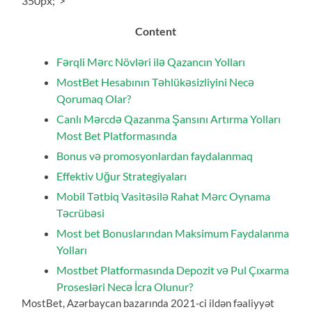
350px;“>
Content
Fərqli Mərc Növləri ilə Qazancın Yolları
MostBet Hesabının Təhlükəsizliyini Necə
Qorumaq Olar?
Canlı Mərcdə Qazanma Şansını Artırma Yolları
Most Bet Platformasında
Bonus və promosyonlardan faydalanmaq
Effektiv Uğur Strategiyaları
Mobil Tətbiq Vasitəsilə Rahat Mərc Oynama
Təcrübəsi
Most bet Bonuslarından Maksimum Faydalanma
Yolları
Mostbet Platformasında Depozit və Pul Çıxarma
Prosesləri Necə İcra Olunur?
MostBet, Azərbaycan bazarında 2021-ci ildən fəaliyyət