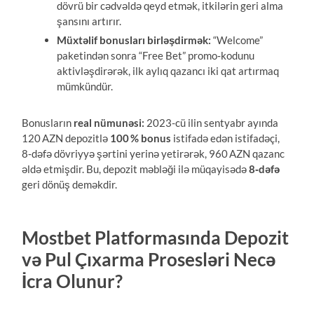
dövrü bir cədvəldə qeyd etmək, itkilərin geri alma
şansını artırır.
Müxtəlif bonusları birləşdirmək:
“Welcome”
paketindən sonra “Free Bet” promo‑kodunu
aktivləşdirərək, ilk aylıq qazancı iki qat artırmaq
mümkündür.
Bonusların
real nümunəsi:
2023-cü ilin sentyabr ayında
120 AZN depozitlə
100 % bonus
istifadə edən istifadəçi,
8‑dəfə dövriyyə şərtini yerinə yetirərək, 960 AZN qazanc
əldə etmişdir. Bu, depozit məbləği ilə müqayisədə
8‑dəfə
geri dönüş deməkdir.
Mostbet Platformasında Depozit
və Pul Çıxarma Prosesləri Necə
İcra Olunur?