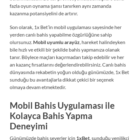
fazla oyun oynama şansı tanırken aynı zamanda
kazanma potansiyelini de artırır.
Son olarak, 1x Bet’in mobil uygulaması sayesinde her
yerden canlı bahis yapabilme özgürlüğüne sahip
olursunuz.
Mobil uyumlu arayüz
, hareket halindeyken
bile hızlı ve etkili bir şekilde bahis yapmanıza olanak
tanır. Böylece maçları kaçırmadan takip edebilir ve her
an kazanç fırsatlarını değerlendirebilirsiniz. Canlı bahis
dünyasında rekabetin yoğun olduğu günümüzde, 1x Bet
sunduğu bu avantajlarla dikkat çekici bir seçenek
olmaya devam etmektedir.
Mobil Bahis Uygulaması ile
Kolayca Bahis Yapma
Deneyimi
Günümüzde bahis severler için
1xBet
, sunduğu yenilikçi