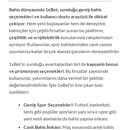
Bahis dünyasında 1xBet, sunduğu geniş bahis
seçenekleri ve kullanıcı dostu arayüzü ile dikkat
çekiyor.
Hem yeni başlayanlar hem de deneyimli
bahisçiler için çeşitli fırsatlar sunan bu platform,
çeşitlilik ve erişilebilirlik
konularında rakiplerinden
ayrılıyor. Kullanıcılar, spor bahislerinden canlı casino
oyunlarına kadar birçok alanda şanslarını deneyebilirler.
1xBet’in sunduğu avantajlardan biri de
kapsamlı bonus
ve promosyon seçenekleri
. Bu fırsatlar sayesinde
kullanıcılar, yatırımlarını daha verimli bir şekilde
değerlendirebilirler. İşte 1xBet’in öne çıkan bazı
özellikleri:
Geniş Spor Seçenekleri:
Futbol, basketbol,
tenis gibi popüler sporların yanı sıra e-spor gibi
yeni nesil alanlarda da bahis yapma imkanı.
Canlı Bahis İmkanı:
Maç esnasında anlık bahis