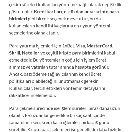
çekim süreleri kullanılan yönteme bağlı olarak değişiklik
gösterebilir.
Kredi kartları
,
e-cüzdanlar
ve
kripto para
birimleri
gibi birçok seçenek mevcuttur, bu da
kullanıcıların kendi ihtiyaçlarına en uygun yöntemi
seçmelerine olanak tanır.
Para yatırma işlemleri için 1xBet,
Visa
,
MasterCard
,
Skrill
,
Neteller
ve çeşitli kripto para birimlerini kabul
etmektedir. Bu yöntemlerin çoğu için işlem ücreti
alınmaz ve yatırılan tutar anında hesapta görünür.
Ancak, bazı ödeme sağlayıcılarının kendi ücret
politikaları olabileceğini unutmamak gerekir.
Kullanıcılar, tercih ettikleri yöntemin detaylarını
dikkatlice incelemelidir.
Para çekme sürecinde ise işlem süreleri biraz daha uzun
olabilir. E-cüzdanlar genellikle birkaç saat içinde
tamamlanırken, kredi kartı işlemleri birkaç iş günü
sürebilir. Kripto para çekimleri ise genellikle daha hızlıdır