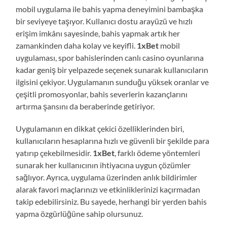
mobil uygulama ile bahis yapma deneyimini bambaşka
bir seviyeye taşıyor. Kullanıcı dostu arayüzü ve hızlı
erişim imkânı sayesinde, bahis yapmak artık her
zamankinden daha kolay ve keyifli.
1xBet
mobil
uygulaması, spor bahislerinden canlı casino oyunlarına
kadar geniş bir yelpazede seçenek sunarak kullanıcıların
ilgisini çekiyor. Uygulamanın sunduğu yüksek oranlar ve
çeşitli promosyonlar, bahis severlerin kazançlarını
artırma şansını da beraberinde getiriyor.
Uygulamanın en dikkat çekici özelliklerinden biri,
kullanıcıların hesaplarına hızlı ve güvenli bir şekilde para
yatırıp çekebilmesidir.
1xBet
, farklı ödeme yöntemleri
sunarak her kullanıcının ihtiyacına uygun çözümler
sağlıyor. Ayrıca, uygulama üzerinden anlık bildirimler
alarak favori maçlarınızı ve etkinliklerinizi kaçırmadan
takip edebilirsiniz. Bu sayede, herhangi bir yerden bahis
yapma özgürlüğüne sahip olursunuz.