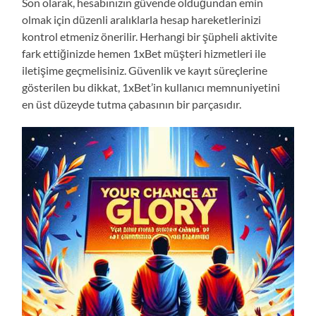
Son olarak, hesabınızın güvende olduğundan emin
olmak için düzenli aralıklarla hesap hareketlerinizi
kontrol etmeniz önerilir. Herhangi bir şüpheli aktivite
fark ettiğinizde hemen 1xBet müşteri hizmetleri ile
iletişime geçmelisiniz. Güvenlik ve kayıt süreçlerine
gösterilen bu dikkat, 1xBet’in kullanıcı memnuniyetini
en üst düzeyde tutma çabasının bir parçasıdır.