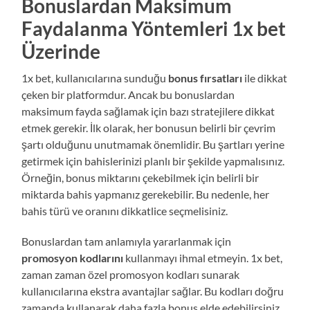
Bonuslardan Maksimum
Faydalanma Yöntemleri 1x bet
Üzerinde
1x bet, kullanıcılarına sunduğu
bonus fırsatları
ile dikkat
çeken bir platformdur. Ancak bu bonuslardan
maksimum fayda sağlamak için bazı stratejilere dikkat
etmek gerekir. İlk olarak, her bonusun belirli bir çevrim
şartı olduğunu unutmamak önemlidir. Bu şartları yerine
getirmek için bahislerinizi planlı bir şekilde yapmalısınız.
Örneğin, bonus miktarını çekebilmek için belirli bir
miktarda bahis yapmanız gerekebilir. Bu nedenle, her
bahis türü ve oranını dikkatlice seçmelisiniz.
Bonuslardan tam anlamıyla yararlanmak için
promosyon kodlarını
kullanmayı ihmal etmeyin. 1x bet,
zaman zaman özel promosyon kodları sunarak
kullanıcılarına ekstra avantajlar sağlar. Bu kodları doğru
zamanda kullanarak daha fazla bonus elde edebilirsiniz.