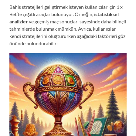
Bahis stratejileri geliştirmek isteyen kullanıcılar için 1 x
Bet’te çeşitli araçlar bulunuyor. Örneğin,
istatistiksel
analizler
ve geçmiş maç sonuçları sayesinde daha bilinçli
tahminlerde bulunmak mümkün. Ayrıca, kullanıcılar
kendi stratejilerini oluştururken aşağıdaki faktörleri göz
önünde bulundurabilir: