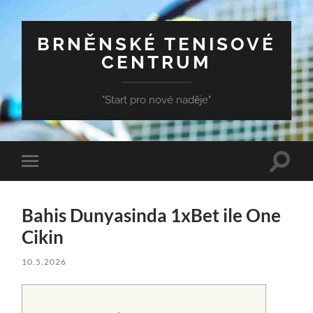
BRNĚNSKÉ TENISOVÉ
CENTRUM
"Start pro nové naděje"
Přepn
Přepnout
vyhled
mobilní
pole
menu
Bahis Dunyasinda 1xBet ile One
Cikin
10.5.2026