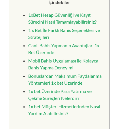
İçindekiler
1xBet Hesap Güvenliği ve Kayıt
Sürecini Nasıl Tamamlayabilirsiniz?
1 x Bet İle Farklı Bahis Seçenekleri ve
Stratejileri
Canlı Bahis Yapmanın Avantajları 1x
Bet Üzerinde
Mobil Bahis Uygulaması ile Kolayca
Bahis Yapma Deneyimi
Bonuslardan Maksimum Faydalanma
Yöntemleri 1x bet Üzerinde
1x bet Üzerinde Para Yatırma ve
Çekme Süreçleri Nelerdir?
1x bet Müşteri Hizmetlerinden Nasıl
Yardım Alabilirsiniz?