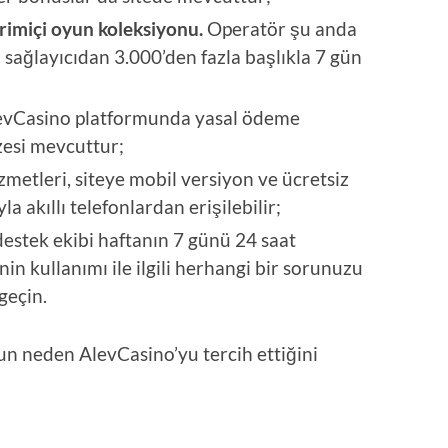
vrimiçi oyun koleksiyonu.
Operatör şu anda
 sağlayıcıdan 3.000’den fazla başlıkla 7 gün
evCasino platformunda yasal ödeme
zesi mevcuttur;
zmetleri, siteye mobil versiyon ve ücretsiz
 akıllı telefonlardan erişilebilir;
estek ekibi haftanın 7 günü 24 saat
nin kullanımı ile ilgili herhangi bir sorunuzu
geçin.
n neden AlevCasino’yu tercih ettiğini