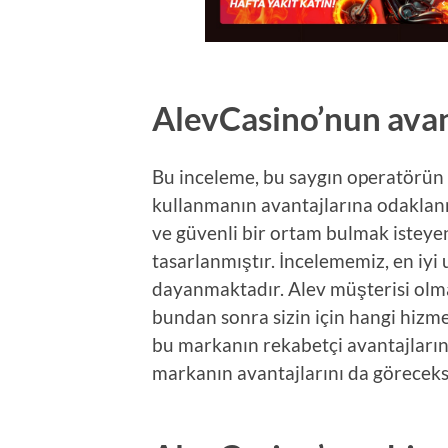
AlevCasino’nun avan
Bu inceleme, bu saygın operatörün 
kullanmanın avantajlarına odaklan
ve güvenli bir ortam bulmak isteyen 
tasarlanmıştır. İncelememiz, en iyi
dayanmaktadır. Alev müşterisi olma
bundan sonra sizin için hangi hizme
bu markanın rekabetçi avantajlarını
markanın avantajlarını da görecek