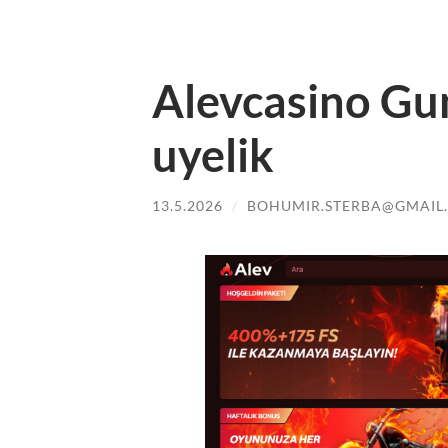
Alevcasino Gun
uyelik
13.5.2026
/
BOHUMIR.STERBA@GMAIL