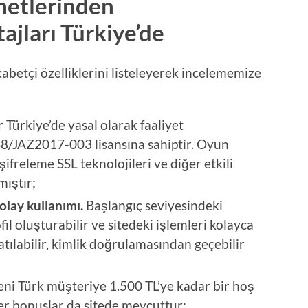
metlerinden
ajları Türkiye’de
abetçi özelliklerini listeleyerek incelememize
 Türkiye’de yasal olarak faaliyet
8/JAZ2017-003 lisansına sahiptir. Oyun
 şifreleme SSL teknolojileri ve diğer etkili
mıştır;
olay kullanımı.
Başlangıç seviyesindeki
ofil oluşturabilir ve sitedeki işlemleri kolayca
tılabilir, kimlik doğrulamasından geçebilir
eni Türk müşteriye 1.500 TL’ye kadar bir hoş
ğer bonuslar da sitede mevcuttur;