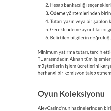
Hesap bankacılığı seçenekleri
Ödeme yöntemlerinden birini
Tutarı yazın veya bir şablon k
Gerekli ödeme ayrıntılarını gi
Belirtilen bilgilerin doğrulu
Minimum yatırma tutarı, tercih ett
TL arasındadır. Alınan tüm işlemler
müşterilerin işlem ücretlerini karşı
herhangi bir komisyon talep etmem
Oyun Koleksiyonu
AlevCasino’nun hazinelerinden biri