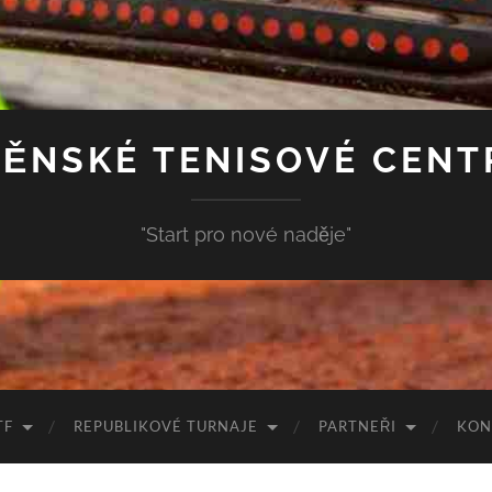
ĚNSKÉ TENISOVÉ CEN
"Start pro nové naděje"
TF
REPUBLIKOVÉ TURNAJE
PARTNEŘI
KON