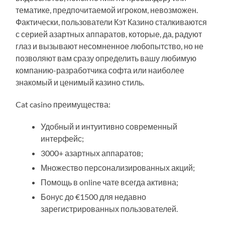
тематике, предпочитаемой игроком, невозможен.
Фактически, пользователи Кэт Казино сталкиваются
с серией азартных аппаратов, которые, да, радуют
глаз и вызывают несомненное любопытство, но не
позволяют вам сразу определить вашу любимую
компанию-разработчика софта или наиболее
знакомый и ценимый казино стиль.
Cat casino преимущества:
Удобный и интуитивно современный
интерфейс;
3000+ азартных аппаратов;
Множество персонализированных акций;
Помощь в online чате всегда активна;
Бонус до €1500 для недавно
зарегистрированных пользователей.