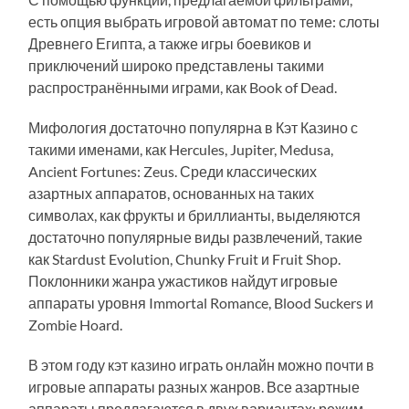
есть опция выбрать игровой автомат по теме: слоты
Древнего Египта, а также игры боевиков и
приключений широко представлены такими
распространёнными играми, как Book of Dead.
Мифология достаточно популярна в Кэт Казино с
такими именами, как Hercules, Jupiter, Medusa,
Ancient Fortunes: Zeus. Среди классических
азартных аппаратов, основанных на таких
символах, как фрукты и бриллианты, выделяются
достаточно популярные виды развлечений, такие
как Stardust Evolution, Chunky Fruit и Fruit Shop.
Поклонники жанра ужастиков найдут игровые
аппараты уровня Immortal Romance, Blood Suckers и
Zombie Hoard.
В этом году кэт казино играть онлайн можно почти в
игровые аппараты разных жанров. Все азартные
аппараты предлагаются в двух вариантах: режим