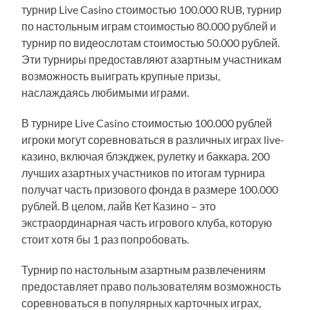
турнир Live Casino стоимостью 100.000 RUB, турнир
по настольным играм стоимостью 80.000 рублей и
турнир по видеослотам стоимостью 50.000 рублей.
Эти турниры предоставляют азартным участникам
возможность выиграть крупные призы,
наслаждаясь любимыми играми.
В турнире Live Casino стоимостью 100.000 рублей
игроки могут соревноваться в различных играх live-
казино, включая блэкджек, рулетку и баккара. 200
лучших азартных участников по итогам турнира
получат часть призового фонда в размере 100.000
рублей. В целом, лайв Кет Казино – это
экстраординарная часть игрового клуба, которую
стоит хотя бы 1 раз попробовать.
Турнир по настольным азартным развлечениям
предоставляет право пользователям возможность
соревноваться в популярных карточных играх,