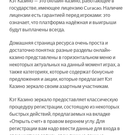
Кэт Казино — это онлайн-казино, работающее в
государстве, имеющее лицензию Curacao. Наличие
лицензии есть гарантией перед игроками: это
означает, что платформа надёжная и выигрыши
будут выплачены всегда.
Домашняя страница ресурса очень проста и
достаточно понятна: разные разделы онлайн-
казино представлены в горизонтальном меню и
некоторых актуальных на данный момент играх, а
также категориях, которые содержат бонусные
предложения и акции, которые предлагает Кэт
Казино зеркало своим азартным участникам.
Кэт Казино зеркало предоставляет классическую
процедуру регистрации, состоящую из некоторых
быстрых действий, предлагаемых на вкладке
«Открыть счет» в правом верхнем углу. Для
регистрации вам надо ввести данные для входа в