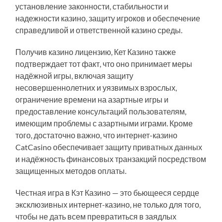
установление законности, стабильности и
надежности казино, защиту игроков и обеспечение
справедливой и ответственной казино среды.
Получив казино лицензию, Кет Казино также
подтверждает тот факт, что оно принимает меры
надёжной игры, включая защиту
несовершеннолетних и уязвимых взрослых,
ограничение времени на азартные игры и
предоставление консультаций пользователям,
имеющим проблемы с азартными играми. Кроме
того, достаточно важно, что интернет-казино
CatCasino обеспечивает защиту приватных данных
и надёжность финансовых транзакций посредством
защищенных методов оплаты.
Честная игра в Кэт Казино — это бьющееся сердце
эксклюзивных интернет-казино, не только для того,
чтобы не дать всем превратиться в заядлых