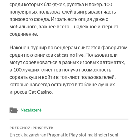
среди которых блэкджек, рулетка и покер. 100
популярных пользователей выигрывают часть
призового фонда. Играть есть опция даже с
мобильного, важнее всего – надёжное интернет
соединение.
Наконец, турнир по вендерам считается фаворитом
среди поклонников cat casino live. Пользователи
могут соревноваться в разных игровых автоматах,
а 100 лучших клиентов получат возможность
сорвать куш и войти в топ-лист пользователей,
которые навсегда останутся в таблице лучших
игроков Cat Casino.
Nezařazené
PŘEDCHOZÍ PŘÍSPĚVEK
En çok kazandıran Pragmatic Play slot makineleri seni