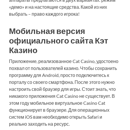
«демо» и на настоящие средства. Какой из них
выбрать – право каждого игрока!
Мобильная версия
официального сайта Кэт
Казино
Приложение, реализованное Cat Casino, удостоено
похвал от пользователей казино. Чтобы сохранить
программу для Android, просто подключитесь к
порталу со своего смартфона. После этого нужно
настроить свой браузер для игры. Стоит знать, что
никакого приложения Cat Casino не существует. В
этом году мобильное виртуальное Casino Cat
функционирует в браузере. Для операционных
систем iOS вам необходимо открыть Safari и
реально заходить на ресурс.