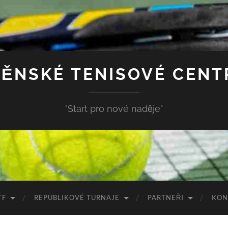
ĚNSKÉ TENISOVÉ CEN
"Start pro nové naděje"
TF
REPUBLIKOVÉ TURNAJE
PARTNEŘI
KON