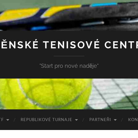
ĚNSKÉ TENISOVÉ CEN
"Start pro nové naděje"
TF
REPUBLIKOVÉ TURNAJE
PARTNEŘI
KON