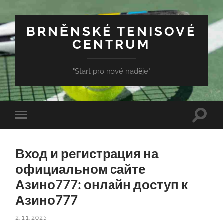
BRNĚNSKÉ TENISOVÉ
CENTRUM
"Start pro nové naděje"
Přepn
Přepnout
vyhled
mobilní
pole
menu
Вход и регистрация на
официальном сайте
Азино777: онлайн доступ к
Азино777
2.11.2025