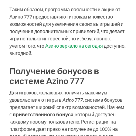
Таким образом, программа лояльности и акции от
Азино 777 предоставляют игрокам множество
возможностей для увеличения своих выигрышей и
получения дополнительных привилегий, что делает
игру не только интересной, но и, безусловно, с
учетом того, что
Азино зеркало на сегодня
доступно,
выгодной.
Получение бонусов в
системе Azino 777
Для игроков, желающих получить максимум
удовольствия от игры в
Azino 777
, система бонусов
предлагает широкий спектр возможностей. Начнем
с
приветственного бонуса
, который доступен
каждому новому пользователю. Регистрация на
платформе дает право на получение до 100% на