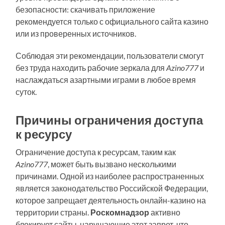
безопасности: скачивать приложение
рекомендуется только с официального сайта казино
или из проверенных источников.
Соблюдая эти рекомендации, пользователи смогут
без труда находить рабочие зеркала для
Azino777
и
наслаждаться азартными играми в любое время
суток.
Причины ограничения доступа
к ресурсу
Ограничение доступа к ресурсам, таким как
Azino777
, может быть вызвано несколькими
причинами. Одной из наиболее распространенных
является законодательство Российской Федерации,
которое запрещает деятельность онлайн-казино на
территории страны.
Роскомнадзор
активно
блокирует сайты, нарушающие этот запрет, что