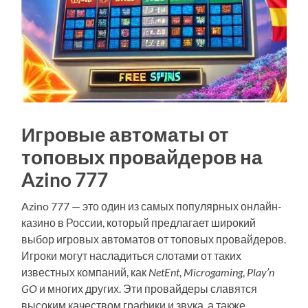
Игровые автоматы от
топовых провайдеров на
Azino 777
Azino 777 — это один из самых популярных онлайн-
казино в России, который предлагает широкий
выбор игровых автоматов от топовых провайдеров.
Игроки могут насладиться слотами от таких
известных компаний, как
NetEnt
,
Microgaming
,
Play’n
GO
и многих других. Эти провайдеры славятся
высоким качеством графики и звука, а также