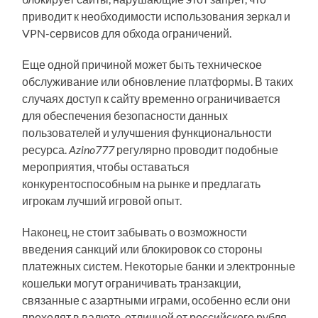
приводит к необходимости использования зеркал и
VPN-сервисов для обхода ограничений.
Еще одной причиной может быть техническое
обслуживание или обновление платформы. В таких
случаях доступ к сайту временно ограничивается
для обеспечения безопасности данных
пользователей и улучшения функциональности
ресурса.
Azino777
регулярно проводит подобные
мероприятия, чтобы оставаться
конкурентоспособным на рынке и предлагать
игрокам лучший игровой опыт.
Наконец, не стоит забывать о возможности
введения санкций или блокировок со стороны
платежных систем. Некоторые банки и электронные
кошельки могут ограничивать транзакции,
связанные с азартными играми, особенно если они
проходят в валюте, отличной от российского рубля.