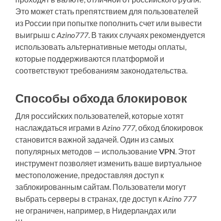
Это может стать препятствием для пользователей
из России при попытке пополнить счет или вывести
выигрыш с
Azino777
. В таких случаях рекомендуется
использовать альтернативные методы оплаты,
которые поддерживаются платформой и
соответствуют требованиям законодательства.
Способы обхода блокировок
Для российских пользователей, которые хотят
наслаждаться играми в
Azino 777
, обход блокировок
становится важной задачей. Один из самых
популярных методов — использование
VPN
. Этот
инструмент позволяет изменить ваше виртуальное
местоположение, предоставляя доступ к
заблокированным сайтам. Пользователи могут
выбрать серверы в странах, где доступ к
Azino 777
не ограничен, например, в Нидерландах или