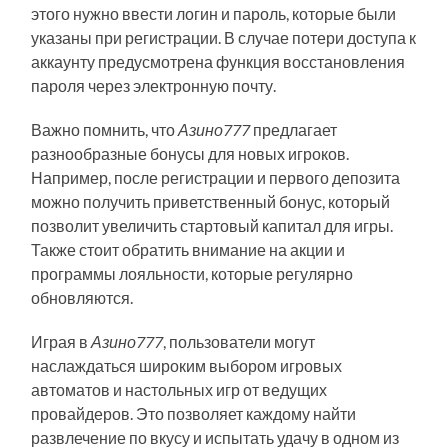
этого нужно ввести логин и пароль, которые были
указаны при регистрации. В случае потери доступа к
аккаунту предусмотрена функция восстановления
пароля через электронную почту.
Важно помнить, что
Азино777
предлагает
разнообразные бонусы для новых игроков.
Например, после регистрации и первого депозита
можно получить приветственный бонус, который
позволит увеличить стартовый капитал для игры.
Также стоит обратить внимание на акции и
программы лояльности, которые регулярно
обновляются.
Играя в
Азино777
, пользователи могут
наслаждаться широким выбором игровых
автоматов и настольных игр от ведущих
провайдеров. Это позволяет каждому найти
развлечение по вкусу и испытать удачу в одном из