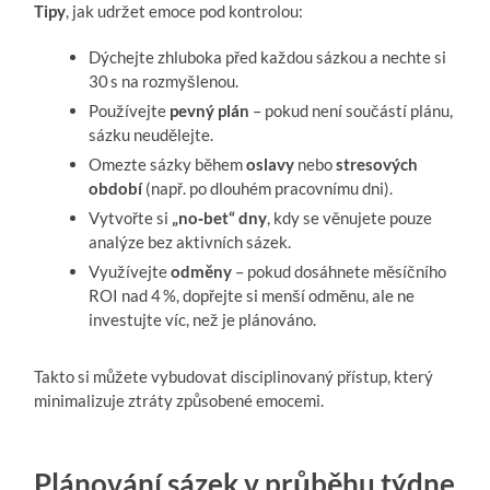
Tipy
, jak udržet emoce pod kontrolou:
Dýchejte zhluboka před každou sázkou a nechte si
30 s na rozmyšlenou.
Používejte
pevný plán
– pokud není součástí plánu,
sázku neudělejte.
Omezte sázky během
oslavy
nebo
stresových
období
(např. po dlouhém pracovnímu dni).
Vytvořte si
„no‑bet“ dny
, kdy se věnujete pouze
analýze bez aktivních sázek.
Využívejte
odměny
– pokud dosáhnete měsíčního
ROI nad 4 %, dopřejte si menší odměnu, ale ne
investujte víc, než je plánováno.
Takto si můžete vybudovat disciplinovaný přístup, který
minimalizuje ztráty způsobené emocemi.
Plánování sázek v průběhu týdne