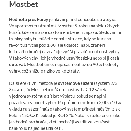
Mostbet
Hodnota přes kurzy
je hlavní pilíř dlouhodobé strategie.
Ve sportovním sázení má Mostbet širokou nabídku živých
kurzů, kde se marže často mění během zápasu. Sledováním
in‑play
pohybu můžete odhalit situace, kdy se kurz na
favoritu zrychlí pod 1,80, ale událost (např. zranění
klíčového hráče) naznačuje vyšší pravděpodobnost výhry.
V takových chvílích je vhodné uzavřít sázku nebo si ji
cash
outovat
. Mostbet umožňuje cash‑out až do 90 % hodnoty
výhry, což snižuje riziko velké ztráty.
Další efektivní metoda je
systémové sázení
(systém 2/3,
3/4 atd.). V Mostbetu můžete nastavit až 12 sázek
v jednom systému a získat výplatu, pokud se naplní
požadovaný počet výher. Při průměrném kurzu 2,00 a 10 %
vkladu na sázení může takový systém přinést měsíční zisk
kolem 150 CZK, pokud je ROI 3 %. Natolik rozložené riziko
je vhodné pro hráče, kteří nechtějí vsadit velkou část
bankrollu na jediné události.