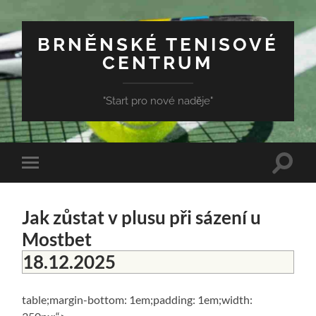
BRNĚNSKÉ TENISOVÉ
CENTRUM
"Start pro nové naděje"
Přepn
Přepnout
vyhled
mobilní
pole
menu
Jak zůstat v plusu při sázení u
Mostbet
18.12.2025
table;margin-bottom: 1em;padding: 1em;width: