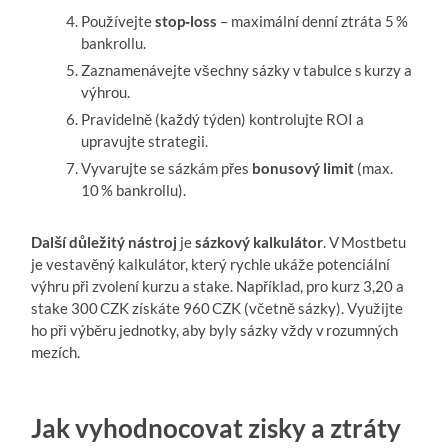
Používejte
stop‑loss
– maximální denní ztráta 5 %
bankrollu.
Zaznamenávejte všechny sázky v tabulce s kurzy a
výhrou.
Pravidelně (každý týden) kontrolujte ROI a
upravujte strategii.
Vyvarujte se sázkám přes
bonusový limit
(max.
10 % bankrollu).
Další důležitý nástroj
je
sázkový kalkulátor
. V Mostbetu
je vestavěný kalkulátor, který rychle ukáže potenciální
výhru při zvolení kurzu a stake. Například, pro kurz 3,20 a
stake 300 CZK získáte 960 CZK (včetně sázky). Využijte
ho při výběru jednotky, aby byly sázky vždy v rozumných
mezích.
Jak vyhodnocovat zisky a ztráty