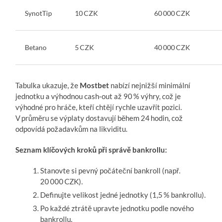
SynotTip
10 CZK
60 000 CZK
Betano
5 CZK
40 000 CZK
Tabulka ukazuje, že
Mostbet
nabízí nejnižší minimální
jednotku a výhodnou cash‑out až 90 % výhry, což je
výhodné pro hráče, kteří chtějí rychle uzavřít pozici.
V průměru se výplaty dostavují během 24 hodin, což
odpovídá požadavkům na likviditu.
Seznam klíčových kroků při správě bankrollu:
Stanovte si pevný počáteční bankroll (např.
20 000 CZK).
Definujte velikost jedné jednotky (1,5 % bankrollu).
Po každé ztrátě upravte jednotku podle nového
bankrollu.