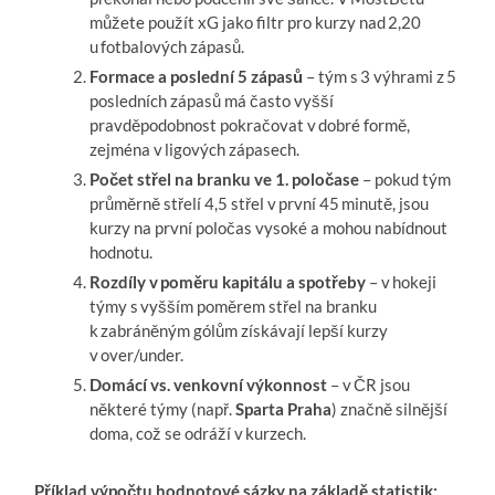
můžete použít xG jako filtr pro kurzy nad 2,20
u fotbalových zápasů.
Formace a poslední 5 zápasů
– tým s 3 výhrami z 5
posledních zápasů má často vyšší
pravděpodobnost pokračovat v dobré formě,
zejména v ligových zápasech.
Počet střel na branku ve 1. poločase
– pokud tým
průměrně střelí 4,5 střel v první 45 minutě, jsou
kurzy na první poločas vysoké a mohou nabídnout
hodnotu.
Rozdíly v poměru kapitálu a spotřeby
– v hokeji
týmy s vyšším poměrem střel na branku
k zabráněným gólům získávají lepší kurzy
v over/under.
Domácí vs. venkovní výkonnost
– v ČR jsou
některé týmy (např.
Sparta Praha
) značně silnější
doma, což se odráží v kurzech.
Příklad výpočtu hodnotové sázky na základě statistik: