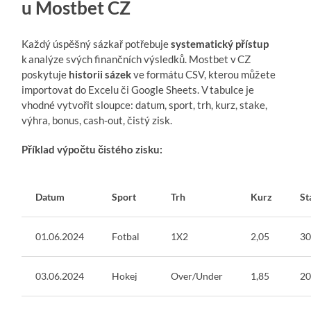
u Mostbet CZ
Každý úspěšný sázkař potřebuje
systematický přístup
k analýze svých finančních výsledků. Mostbet v CZ
poskytuje
historii sázek
ve formátu CSV, kterou můžete
importovat do Excelu či Google Sheets. V tabulce je
vhodné vytvořit sloupce: datum, sport, trh, kurz, stake,
výhra, bonus, cash‑out, čistý zisk.
Příklad výpočtu čistého zisku:
Datum
Sport
Trh
Kurz
St
01.06.2024
Fotbal
1X2
2,05
3
03.06.2024
Hokej
Over/Under
1,85
2