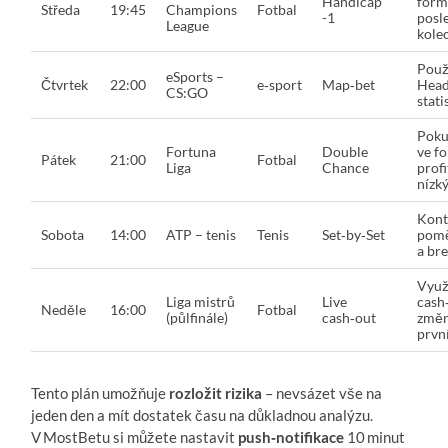
Handicap
form
Středa
19:45
Champions
Fotbal
-1
posl
League
kole
Použ
eSports –
Čtvrtek
22:00
e‑sport
Map‑bet
Head
CS:GO
stati
Poku
Fortuna
Double
ve f
Pátek
21:00
Fotbal
Liga
Chance
profi
nízk
Kont
Sobota
14:00
ATP – tenis
Tenis
Set‑by‑Set
pomě
a br
Využ
Liga mistrů
Live
cash‑
Neděle
16:00
Fotbal
(půlfinále)
cash‑out
změn
prvn
Tento plán umožňuje
rozložit rizika
– nevsázet vše na
jeden den a mít dostatek času na důkladnou analýzu.
V MostBetu si můžete nastavit
push‑notifikace
10 minut