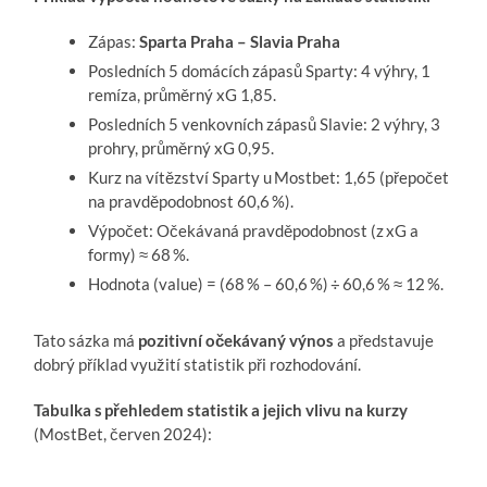
Zápas:
Sparta Praha – Slavia Praha
Posledních 5 domácích zápasů Sparty: 4 výhry, 1
remíza, průměrný xG 1,85.
Posledních 5 venkovních zápasů Slavie: 2 výhry, 3
prohry, průměrný xG 0,95.
Kurz na vítězství Sparty u Mostbet: 1,65 (přepočet
na pravděpodobnost 60,6 %).
Výpočet: Očekávaná pravděpodobnost (z xG a
formy) ≈ 68 %.
Hodnota (value) = (68 % – 60,6 %) ÷ 60,6 % ≈ 12 %.
Tato sázka má
pozitivní očekávaný výnos
a představuje
dobrý příklad využití statistik při rozhodování.
Tabulka s přehledem statistik a jejich vlivu na kurzy
(MostBet, červen 2024):