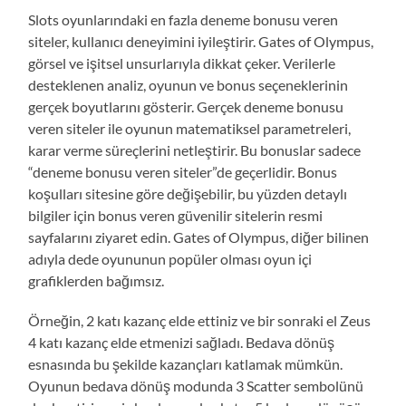
Slots oyunlarındaki en fazla deneme bonusu veren
siteler, kullanıcı deneyimini iyileştirir. Gates of Olympus,
görsel ve işitsel unsurlarıyla dikkat çeker. Verilerle
desteklenen analiz, oyunun ve bonus seçeneklerinin
gerçek boyutlarını gösterir. Gerçek deneme bonusu
veren siteler ile oyunun matematiksel parametreleri,
karar verme süreçlerini netleştirir. Bu bonuslar sadece
“deneme bonusu veren siteler”de geçerlidir. Bonus
koşulları sitesine göre değişebilir, bu yüzden detaylı
bilgiler için bonus veren güvenilir sitelerin resmi
sayfalarını ziyaret edin. Gates of Olympus, diğer bilinen
adıyla dede oyununun popüler olması oyun içi
grafiklerden bağımsız.
Örneğin, 2 katı kazanç elde ettiniz ve bir sonraki el Zeus
4 katı kazanç elde etmenizi sağladı. Bedava dönüş
esnasında bu şekilde kazançları katlamak mümkün.
Oyunun bedava dönüş modunda 3 Scatter sembolünü