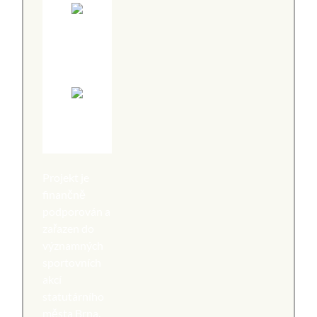
Projekt je
finančně
podporován a
zařazen do
významných
sportovních
akcí
statutárního
města Brna.