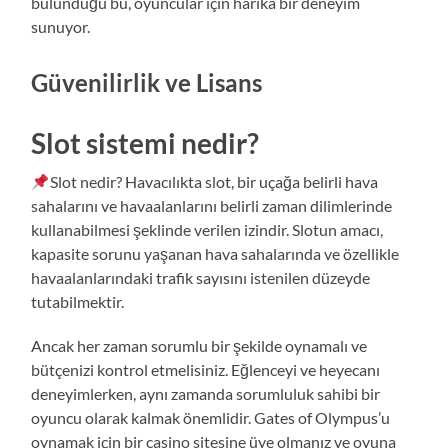
bulunduğu bu, oyuncular için harika bir deneyim
sunuyor.
Güvenilirlik ve Lisans
Slot sistemi nedir?
Slot nedir? Havacılıkta slot, bir uçağa belirli hava
sahalarını ve havaalanlarını belirli zaman dilimlerinde
kullanabilmesi şeklinde verilen izindir. Slotun amacı,
kapasite sorunu yaşanan hava sahalarında ve özellikle
havaalanlarındaki trafik sayısını istenilen düzeyde
tutabilmektir.
Ancak her zaman sorumlu bir şekilde oynamalı ve
bütçenizi kontrol etmelisiniz. Eğlenceyi ve heyecanı
deneyimlerken, aynı zamanda sorumluluk sahibi bir
oyuncu olarak kalmak önemlidir. Gates of Olympus’u
oynamak için bir casino sitesine üye olmanız ve oyuna