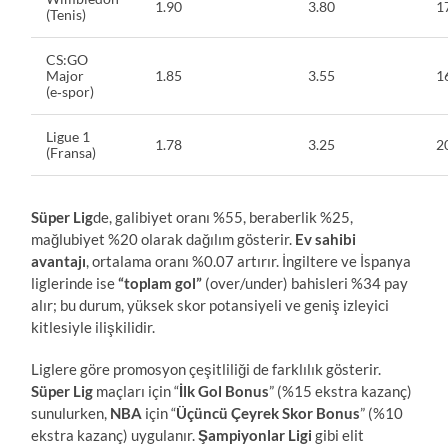
1.90
3.80
1
(Tenis)
CS:GO
Major
1.85
3.55
1
(e‑spor)
Ligue 1
1.78
3.25
2
(Fransa)
Süper Lig
de, galibiyet oranı %55, beraberlik %25,
mağlubiyet %20 olarak dağılım gösterir.
Ev sahibi
avantajı
, ortalama oranı %0.07 artırır. İngiltere ve İspanya
liglerinde ise
“toplam gol”
(over/under) bahisleri %34 pay
alır; bu durum, yüksek skor potansiyeli ve geniş izleyici
kitlesiyle ilişkilidir.
Liglere göre promosyon çeşitliliği de farklılık gösterir.
Süper Lig
maçları için “
İlk Gol Bonus
” (%15 ekstra kazanç)
sunulurken,
NBA
için “
Üçüncü Çeyrek Skor Bonus
” (%10
ekstra kazanç) uygulanır.
Şampiyonlar Ligi
gibi elit