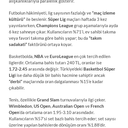
alışkanlıklarıyla paralellik gösterir.
Futbolun hâkimiyeti, lig sayısının fazlalığı ve
“maç izleme
kültürü”
ile beslenir.
Süper Lig
maçları haftada 3 kez
yayınlanırken,
Champions League
grup aşamalarıyla ayda
6 kez sahneye çıkar. Kullanıcıların %71’i, ev sahibi takıma
veya favori takıma göre bahis yapar; bu da
“takım
sadakati”
faktörünü ortaya koyar.
Basketbolda,
NBA
ve
EuroLeague
en çok tercih edilen
liglerdir. Ortalama bahis tutarı 240 TL, oranlar ise
1.72‑2.45
arasında değişir. Türkiye’deki
Basketbol Süper
Ligi
ise daha düşük bir bahis hacmine sahiptir ancak
“derbi”
maçlarında oran dalgalanması %15’e kadar
çıkabilir.
Tenis, özellikle
Grand Slam
turnuvalarıyla ilgi çeker.
Wimbledon
,
US Open
,
Australian Open
ve
French
Open
’da ortalama oran 1.95‑3.10 arasındadır.
Kullanıcıların %57’si set bazlı bahis tercih eder; set sayısı
üzerine yapılan bahislerde dönüşüm oranı %1.88’dir.