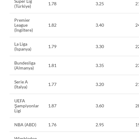
Süper Lig
1.78
3.25
2
(Türkiye)
Premier
League
1.82
3.40
2
(İngiltere)
La Liga
1.79
3.30
2
(İspanya)
Bundesliga
1.81
3.35
2
(Almanya)
Serie A
1.77
3.20
2
(İtalya)
UEFA
Şampiyonlar
1.87
3.60
2
Ligi
NBA (ABD)
1.76
2.95
1
Wimbledon