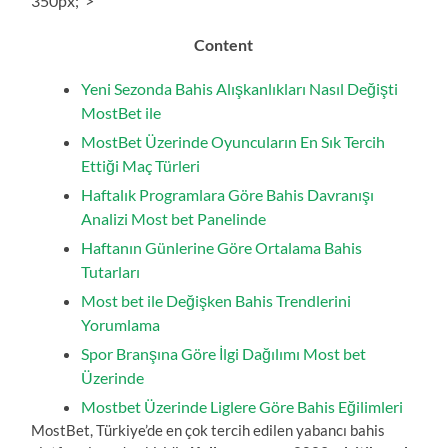
350px;“>
Content
Yeni Sezonda Bahis Alışkanlıkları Nasıl Değişti
MostBet ile
MostBet Üzerinde Oyuncuların En Sık Tercih
Ettiği Maç Türleri
Haftalık Programlara Göre Bahis Davranışı
Analizi Most bet Panelinde
Haftanın Günlerine Göre Ortalama Bahis
Tutarları
Most bet ile Değişken Bahis Trendlerini
Yorumlama
Spor Branşına Göre İlgi Dağılımı Most bet
Üzerinde
Mostbet Üzerinde Liglere Göre Bahis Eğilimleri
MostBet, Türkiye’de en çok tercih edilen yabancı bahis