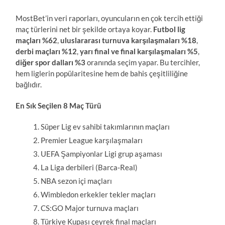
MostBet’in veri raporları, oyuncuların en çok tercih ettiği
maç türlerini net bir şekilde ortaya koyar.
Futbol lig
maçları %62
,
uluslararası turnuva karşılaşmaları %18
,
derbi maçları %12
,
yarı final ve final karşılaşmaları %5
,
diğer spor dalları %3
oranında seçim yapar. Bu tercihler,
hem liglerin popülaritesine hem de bahis çeşitliliğine
bağlıdır.
En Sık Seçilen 8 Maç Türü
Süper Lig ev sahibi takımlarının maçları
Premier League karşılaşmaları
UEFA Şampiyonlar Ligi grup aşaması
La Liga derbileri (Barca‑Real)
NBA sezon içi maçları
Wimbledon erkekler tekler maçları
CS:GO Major turnuva maçları
Türkiye Kupası çeyrek final maçları