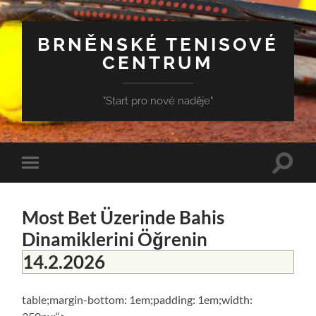
BRNĚNSKÉ TENISOVÉ
CENTRUM
"Start pro nové naděje"
Přepn
Přepnout
vyhled
mobilní
pole
menu
Most Bet Üzerinde Bahis
Dinamiklerini Öğrenin
14.2.2026
table;margin-bottom: 1em;padding: 1em;width: