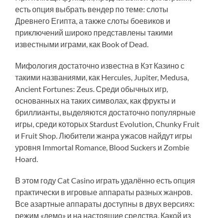
есть опция выбрать вендер по теме: слоты
Древнего Египта, а также слоты боевиков и
приключений широко представлены такими
известными играми, как Book of Dead.
Мифология достаточно известна в Кэт Казино с
такими названиями, как Hercules, Jupiter, Medusa,
Ancient Fortunes: Zeus. Среди обычных игр,
основанных на таких символах, как фрукты и
бриллианты, выделяются достаточно популярные
игры, среди которых Stardust Evolution, Chunky Fruit
и Fruit Shop. Любители жанра ужасов найдут игры
уровня Immortal Romance, Blood Suckers и Zombie
Hoard.
В этом году Cat Casino играть удалённо есть опция
практически в игровые аппараты разных жанров.
Все азартные аппараты доступны в двух версиях:
режим «демо» и на настоящие средства. Какой из