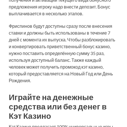
предложения игроку надо внести депозит. Бонус
выплачивается в несколько этапов.
Фриспинов будут доступны сразу после внесения
ставки и должны быть использованы в течение 7
дней с момента их выпуска. Чтобы разблокировать
и конвертировать приветственный бонус казино,
нужно поставить определённую сумму 35 раз,
используя доступный баланс. Также каждый
человек может получить промокод кэт казино,
который предоставляется на Новый Год или День
Рождения.
Играйте на денежные
средства или без денег в
Кэт Казино
Кэт Казино предлагает 100% универсальные игры