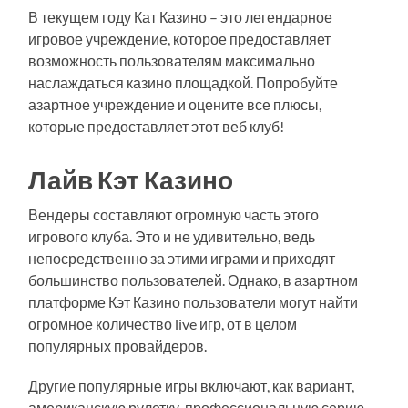
В текущем году Кат Казино – это легендарное
игровое учреждение, которое предоставляет
возможность пользователям максимально
наслаждаться казино площадкой. Попробуйте
азартное учреждение и оцените все плюсы,
которые предоставляет этот веб клуб!
Лайв Кэт Казино
Вендеры составляют огромную часть этого
игрового клуба. Это и не удивительно, ведь
непосредственно за этими играми и приходят
большинство пользователей. Однако, в азартном
платформе Кэт Казино пользователи могут найти
огромное количество live игр, от в целом
популярных провайдеров.
Другие популярные игры включают, как вариант,
американскую рулетку, профессиональную серию