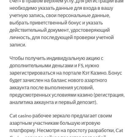
счет» в правом верхнем углу. Для регистрации вам
необходимо указать данные для входа в вашу
учетную запись, свои персональные данные,
выбрать приветственный бонус и указать
действительный документ, удостоверяющий
личность, для последующей проверки учетной
записи.
Чтобы получить индивидуальную акцию с
дополнительными деньгами и FS, нужно
зарегистрироваться на портале Кэт Казино. Бонус
будет зачислен на баланс нового азартного
аккаунта после выполнения условий,
предусмотренных условиями казино (регистрация,
аналитика аккаунта и первый депозит).
Cat casino рабочее зеркало предлагает своим
азартным участникам большую игровую
платформу. Несмотря на простоту разработки, Cat