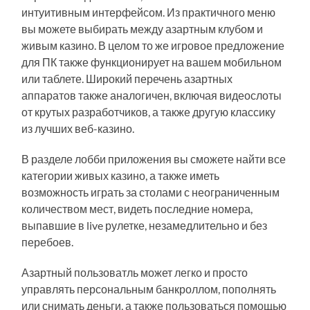
интуитивным интерфейсом. Из практичного меню
вы можете выбирать между азартным клубом и
живым казино. В целом то же игровое предложение
для ПК также функционирует на вашем мобильном
или таблете. Широкий перечень азартных
аппаратов также аналогичен, включая видеослоты
от крутых разработчиков, а также другую классику
из лучших веб-казино.
В разделе лобби приложения вы сможете найти все
категории живых казино, а также иметь
возможность играть за столами с неограниченным
количеством мест, видеть последние номера,
выпавшие в live рулетке, незамедлительно и без
перебоев.
Азартный пользоватль может легко и просто
управлять персональным банкроллом, пополнять
или снимать деньги, а также пользоваться помощью