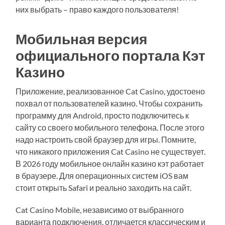
них выбрать – право каждого пользователя!
Мобильная версия
официального портала Кэт
Казино
Приложение, реализованное Cat Casino, удостоено
похвал от пользователей казино. Чтобы сохранить
программу для Android, просто подключитесь к
сайту со своего мобильного телефона. После этого
надо настроить свой браузер для игры. Помните,
что никакого приложения Cat Casino не существует.
В 2026 году мобильное онлайн казино кэт работает
в браузере. Для операционных систем iOS вам
стоит открыть Safari и реально заходить на сайт.
Cat Casino Mobile, независимо от выбранного
варианта подключения, отличается классическим и