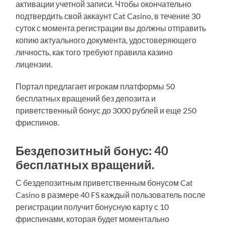
активации учетной записи. Чтобы окончательно
подтвердить свой аккаунт Cat Casino, в течение 30
суток с момента регистрации вы должны отправить
копию актуального документа, удостоверяющего
личность, как того требуют правила казино
лицензии.
Портал предлагает игрокам платформы 50
бесплатных вращений без депозита и
приветственный бонус до 3000 рублей и еще 250
фриспинов.
Бездепозитный бонус: 40
бесплатных вращений.
С бездепозитным приветственным бонусом Cat
Casino в размере 40 FS каждый пользователь после
регистрации получит бонусную карту с 10
фриспинами, которая будет моментально