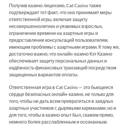
Получив казино лицензию, Cat Casino также
подтверждает тот факт, что оно принимает меры
ответственной игры, включая защиту
несовершеннолетних и уязвимых взрослых,
ограничение времени на азартные игры и
предоставление консультаций пользователям,
имеющим проблемы с азартными играми. К тому же,
достаточно важно, что онлайн-казино Кэт Казино
обеспечивает защиту персональных данных и
надёжность финансовых транзакций посредством
защищенных вариантов оплаты.
Ответственная игра в Cat Casino — это бьющееся
сердце безопасных онлайн-казино, не только для
того, чтобы не дать всем превратиться в заядлых
азартных участников с дырявыми карманами, но и
для того, чтобы в казино опыт был, скажем прямо,
немного более расслабленным и осознанным.