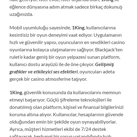
eğlence dünyasına adım atmak sadece birkaç dokunuş
uzağınızda.
Mobil uyumluluğu sayesinde,
1King
, kullanıcılarına
kesintisiz bir oyun deneyimi vaat ediyor. Uygulamanın
hızlı ve güvenilir yapısı, oyuncuların en sevdikleri casino
oyunlarına kolayca ulaşmalarını sağlıyor. Blackjack’ten
rulet’e kadar geniş bir oyun yelpazesi sunan platform,
kullanıcı dostu arayüzü ile de öne çıkıyor.
Gelişmiş
grafikler ve etkileyici ses efektleri
, oyuncuları adeta
gerçek bir casino atmosferine taşıyor.
1King
, güvenlik konusunda da kullanıcılarını memnun
etmeyi başarıyor. Güçlü şifreleme teknolojileri ile
donatılmış olan platform, kişisel ve finansal bilgilerinizi
koruma altına alıyor. Kullanıcılar, hesaplarının güvende
olduğundan emin bir şekilde oyun oynayabiliyorlar.
Ayrıca, müşteri hizmetleri ekibi de 7/24 destek
sağlayarak, herhangi bir sorun yaşandığında hızlı