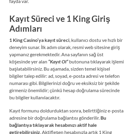
fayda var.
Kayıt Süreci ve 1 King Giriş
Adımları
1 King Casino’ya kayıt süreci
, kullanıcı dostu ve hızlı bir
deneyim sunar. İlk adım olarak, resmi web sitesine giriş
yapmanız gerekmektedir. Ana sayfanın sağ üst
köşesinde yer alan
“Kayıt Ol”
butonuna tıklayarak işlemi
başlatabilirsiniz. Bu aşamada, sizden temel kişisel
bilgiler talep edilir: ad, soyad, e-posta adresi ve telefon
numarası gibi. Bilgilerinizi doğru ve eksiksiz bir şekilde
girmeniz önemlidir; çünkü hesap doğrulama sürecinde
bu bilgiler kullanılacaktır.
Kayıt formunu doldurduktan sonra, belirttiğiniz e-posta
adresine bir doğrulama bağlantısı gönderilir.
Bu
bağlantıya tıklayarak hesabınızı aktif hale
getirebilirsiniz
. Aktifleşen hesabınızla artık 1 King