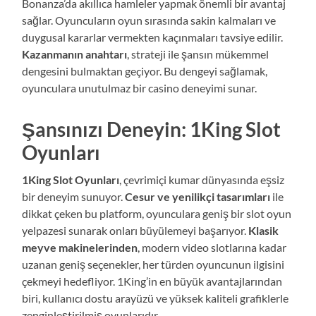
Bonanza’da akıllıca hamleler yapmak önemli bir avantaj
sağlar. Oyuncuların oyun sırasında sakin kalmaları ve
duygusal kararlar vermekten kaçınmaları tavsiye edilir.
Kazanmanın anahtarı
, strateji ile şansın mükemmel
dengesini bulmaktan geçiyor. Bu dengeyi sağlamak,
oyunculara unutulmaz bir casino deneyimi sunar.
Şansınızı Deneyin: 1King Slot
Oyunları
1King Slot Oyunları
, çevrimiçi kumar dünyasında eşsiz
bir deneyim sunuyor.
Cesur ve yenilikçi tasarımları
ile
dikkat çeken bu platform, oyunculara geniş bir slot oyun
yelpazesi sunarak onları büyülemeyi başarıyor.
Klasik
meyve makinelerinden
, modern video slotlarına kadar
uzanan geniş seçenekler, her türden oyuncunun ilgisini
çekmeyi hedefliyor. 1King’in en büyük avantajlarından
biri, kullanıcı dostu arayüzü ve yüksek kaliteli grafiklerle
zenginleştirilmiş oyunlarıdır.