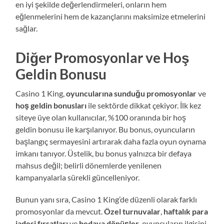
en iyi şekilde değerlendirmeleri, onların hem
eğlenmelerini hem de kazançlarını maksimize etmelerini
sağlar.
Diğer Promosyonlar ve Hoş
Geldin Bonusu
Casino 1 King,
oyuncularına sunduğu promosyonlar
ve
hoş geldin bonusları
ile sektörde dikkat çekiyor. İlk kez
siteye üye olan kullanıcılar, %100 oranında bir hoş
geldin bonusu ile karşılanıyor. Bu bonus, oyuncuların
başlangıç sermayesini artırarak daha fazla oyun oynama
imkanı tanıyor. Üstelik, bu bonus yalnızca bir defaya
mahsus değil; belirli dönemlerde yenilenen
kampanyalarla sürekli güncelleniyor.
Bunun yanı sıra, Casino 1 King’de düzenli olarak farklı
promosyonlar da mevcut.
Özel turnuvalar
,
haftalık para
iadesi fırsatları
ve
bedava dönüşler
, oyuncuların ilgisini