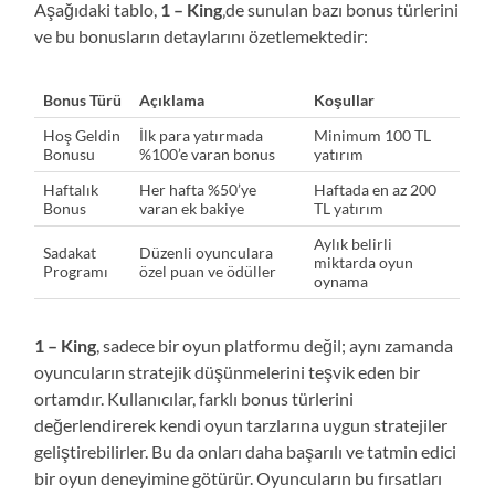
Aşağıdaki tablo,
1 – King
‚de sunulan bazı bonus türlerini
ve bu bonusların detaylarını özetlemektedir:
Bonus Türü
Açıklama
Koşullar
Hoş Geldin
İlk para yatırmada
Minimum 100 TL
Bonusu
%100’e varan bonus
yatırım
Haftalık
Her hafta %50’ye
Haftada en az 200
Bonus
varan ek bakiye
TL yatırım
Aylık belirli
Sadakat
Düzenli oyunculara
miktarda oyun
Programı
özel puan ve ödüller
oynama
1 – King
, sadece bir oyun platformu değil; aynı zamanda
oyuncuların stratejik düşünmelerini teşvik eden bir
ortamdır. Kullanıcılar, farklı bonus türlerini
değerlendirerek kendi oyun tarzlarına uygun stratejiler
geliştirebilirler. Bu da onları daha başarılı ve tatmin edici
bir oyun deneyimine götürür. Oyuncuların bu fırsatları