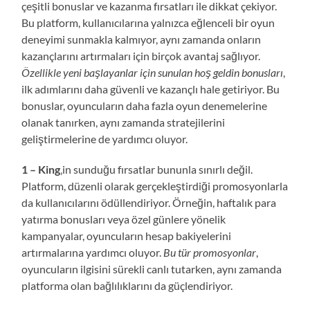
çeşitli bonuslar ve kazanma fırsatları ile dikkat çekiyor.
Bu platform, kullanıcılarına yalnızca eğlenceli bir oyun
deneyimi sunmakla kalmıyor, aynı zamanda onların
kazançlarını artırmaları için birçok avantaj sağlıyor.
Özellikle yeni başlayanlar için sunulan hoş geldin bonusları
,
ilk adımlarını daha güvenli ve kazançlı hale getiriyor. Bu
bonuslar, oyuncuların daha fazla oyun denemelerine
olanak tanırken, aynı zamanda stratejilerini
geliştirmelerine de yardımcı oluyor.
1 – King
‚in sunduğu fırsatlar bununla sınırlı değil.
Platform, düzenli olarak gerçekleştirdiği promosyonlarla
da kullanıcılarını ödüllendiriyor. Örneğin, haftalık para
yatırma bonusları veya özel günlere yönelik
kampanyalar, oyuncuların hesap bakiyelerini
artırmalarına yardımcı oluyor.
Bu tür promosyonlar
,
oyuncuların ilgisini sürekli canlı tutarken, aynı zamanda
platforma olan bağlılıklarını da güçlendiriyor.