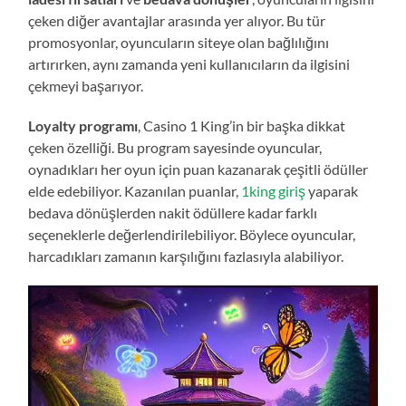
çeken diğer avantajlar arasında yer alıyor. Bu tür
promosyonlar, oyuncuların siteye olan bağlılığını
artırırken, aynı zamanda yeni kullanıcıların da ilgisini
çekmeyi başarıyor.
Loyalty programı
, Casino 1 King’in bir başka dikkat
çeken özelliği. Bu program sayesinde oyuncular,
oynadıkları her oyun için puan kazanarak çeşitli ödüller
elde edebiliyor. Kazanılan puanlar,
1king giriş
yaparak
bedava dönüşlerden nakit ödüllere kadar farklı
seçeneklerle değerlendirilebiliyor. Böylece oyuncular,
harcadıkları zamanın karşılığını fazlasıyla alabiliyor.