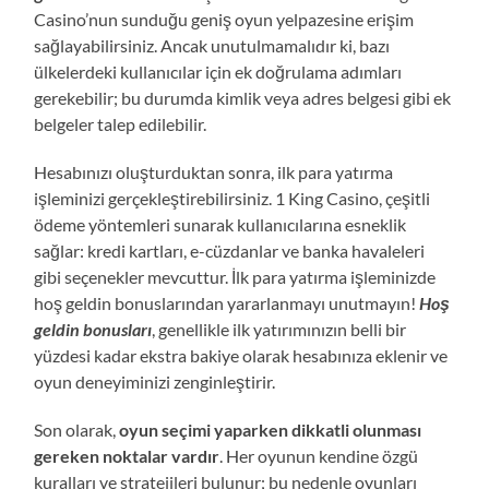
Casino’nun sunduğu geniş oyun yelpazesine erişim
sağlayabilirsiniz. Ancak unutulmamalıdır ki, bazı
ülkelerdeki kullanıcılar için ek doğrulama adımları
gerekebilir; bu durumda kimlik veya adres belgesi gibi ek
belgeler talep edilebilir.
Hesabınızı oluşturduktan sonra, ilk para yatırma
işleminizi gerçekleştirebilirsiniz. 1 King Casino, çeşitli
ödeme yöntemleri sunarak kullanıcılarına esneklik
sağlar: kredi kartları, e-cüzdanlar ve banka havaleleri
gibi seçenekler mevcuttur. İlk para yatırma işleminizde
hoş geldin bonuslarından yararlanmayı unutmayın!
Hoş
geldin bonusları
, genellikle ilk yatırımınızın belli bir
yüzdesi kadar ekstra bakiye olarak hesabınıza eklenir ve
oyun deneyiminizi zenginleştirir.
Son olarak,
oyun seçimi yaparken dikkatli olunması
gereken noktalar vardır
. Her oyunun kendine özgü
kuralları ve stratejileri bulunur; bu nedenle oyunları