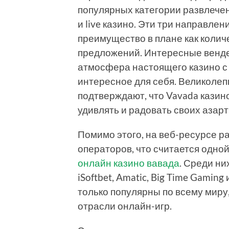
популярных категории развлече
и live казино. Эти три направле
преимущество в плане как количе
предложений. Интересные венде
атмосфера настоящего казино с 
интересное для себя. Великоле
подтверждают, что Vavada кази
удивлять и радовать своих азарт
Помимо этого, на веб-ресурсе 
операторов, что считается одно
онлайн казино вавада
. Среди них
iSoftbet, Amatic, Big Time Gamin
только популярны по всему миру
отрасли онлайн-игр.