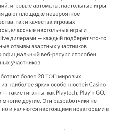
ний: игровые автоматы, настольные игры
ния дают площадке невероятное
ства, так и качества игровых
ры, классные настольные игры и
live дилерами — каждый подберёт что-то
пные отзывы азартных участников
но официальный веб-ресурс способен
ных участников.
работают более 20 ТОП мировых
й из наиболее ярких особенностей Casino
 — такие гиганты, как Playtech, Play’n GO,
g и многие другие. Эти разработчики не
, но и являются настоящими новаторами в