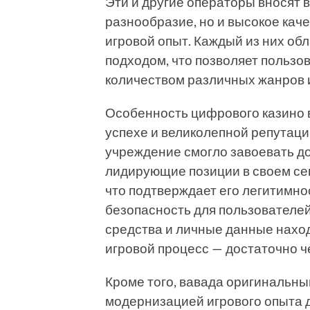
Эти и другие операторы вносят в
разнообразие, но и высокое кач
игровой опыт. Каждый из них об
подходом, что позволяет польз
количеством различных жанров и
Особенность цифрового казино 
успехе и великолепной репутации
учреждение смогло завоевать до
лидирующие позиции в своем се
что подтверждает его легитимно
безопасность для пользователей
средства и личные данные нахо
игровой процесс — достаточно ч
Кроме того, вавада оригинальны
модернизацией игрового опыта д