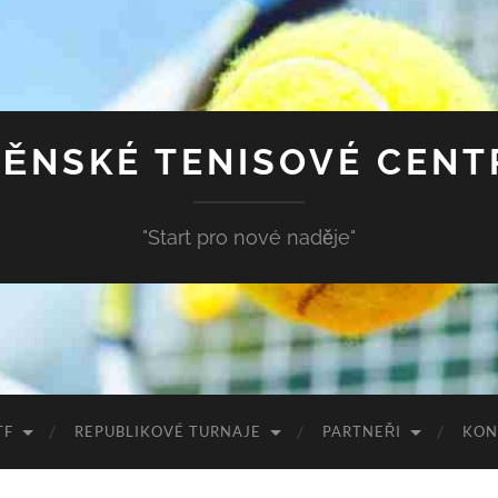
ĚNSKÉ TENISOVÉ CEN
"Start pro nové naděje"
TF
REPUBLIKOVÉ TURNAJE
PARTNEŘI
KON