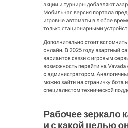
акции и турниры добавляют азар
Мобильная версия портала пред
игровые автоматы в любое время
только стационарными устройст
Дополнительно стоит вспомнить 
онлайн. В 2025 году азартный с
вариантов связи с игровым серв
возможность перейти на Vavada
с администратором. Аналогичный
можно зайти на страничку бота и
специалистом технической подд
Рабочее зеркало к
и с какой целью 